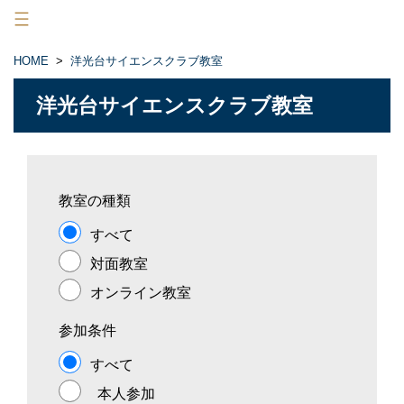
×
HOME
>
洋光台サイエンスクラブ教室
HOME
洋光台サイエンスクラブ教室
洋光台サイエンスクラブ教室
ニュース
ストア
教室の種類
すべて
会員メニュー
対面教室
口グイン
入会
オンライン教室
参加条件
すべて
本人参加