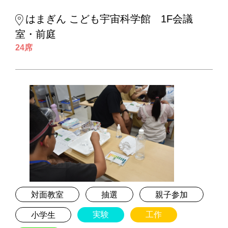
はまぎん こども宇宙科学館 1F会議
室・前庭
24席
対面教室
抽選
親子参加
実験
工作
小学生