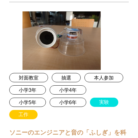
対面教室
抽選
本人参加
小学3年
小学4年
実験
小学5年
小学6年
工作
ソニーのエンジニアと音の「ふしぎ」を科