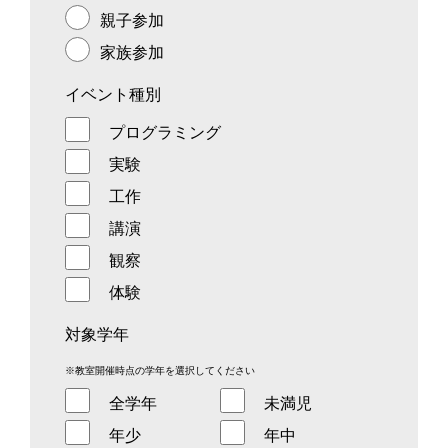
親子参加
家族参加
イベント種別
プログラミング
実験
工作
講演
観察
体験
対象学年
※教室開催時点の学年を選択してください
全学年
未満児
年少
年中