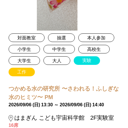
対面教室
抽選
本人参加
小学生
中学生
高校生
実験
大学生
大人
工作
つかめる水の研究所 〜さわれる！ふしぎな
水のヒミツ〜 PM
2026/09/06 (日) 13:30 ～ 2026/09/06 (日) 14:40
はまぎん こども宇宙科学館 2F実験室
16席