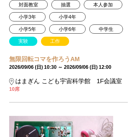
対面教室
抽選
本人参加
小学3年
小学4年
小学5年
小学6年
中学生
実験
工作
無限回転コマを作ろうAM
2026/09/06 (日) 10:30 ～ 2026/09/06 (日) 12:00
はまぎん こども宇宙科学館 1F会議室
10席