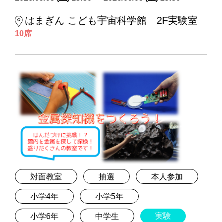
はまぎん こども宇宙科学館 2F実験室
10席
対面教室
抽選
本人参加
小学4年
小学5年
実験
小学6年
中学生