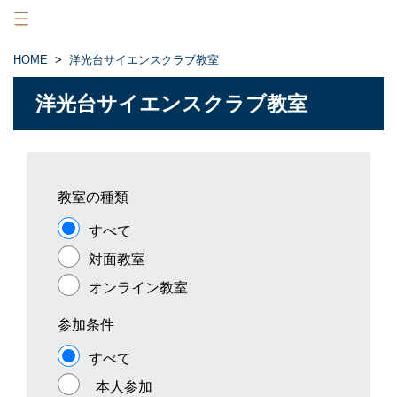
×
HOME
>
洋光台サイエンスクラブ教室
HOME
洋光台サイエンスクラブ教室
洋光台サイエンスクラブ教室
ニュース
ストア
教室の種類
すべて
会員メニュー
対面教室
口グイン
入会
オンライン教室
参加条件
すべて
本人参加