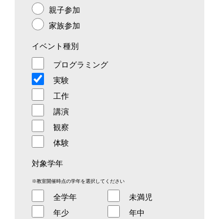
親子参加
家族参加
イベント種別
プログラミング
実験
工作
講演
観察
体験
対象学年
※教室開催時点の学年を選択してください
全学年
未満児
年少
年中