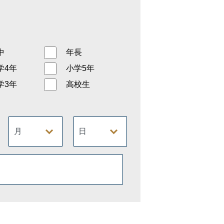
中
年長
学4年
小学5年
学3年
高校生