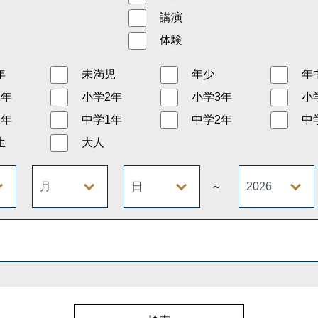
講演
体験
年
未満児
年少
年
1年
小学2年
小学3年
小
6年
中学1年
中学2年
中
生
大人
～